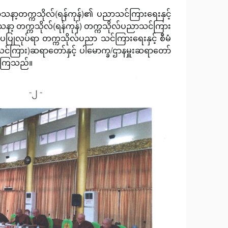
သာသနာ့တက္ကသိုလ်(ရန်ကုန်)၏ ပညာသင်ကြားရေးနှင့်
သာသနာ့ တက္ကသိုလ်(ရန်ကုန်) တက္ကသိုလ်ပညာသင်ကြား
်းပပြုလုပ်ရာ တက္ကသိုလ်ပညာ သင်ကြားရေးနှင့် စီမံ
ပ်(သင်ကြား)ဆရာတော်နှင့် ပါမောက္ခ/ဌာနမှူးဆရာတော်
ာက်ကြသည်။