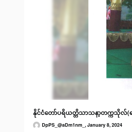
နိုင်ငံတော်ပရိယတ္တိသာသနာ့တက္ကသိုလ်
DpPS_@aDm1nm_,
January 8, 2024