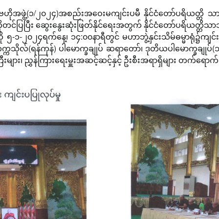
ရေးဗဟိုအဖွဲ့(၁/၂၀၂၄)အစည်းအဝေးမကျင်းပမီ နိုင်ငံတော်ပရိယတ္တိ 
ုတင်ပြပြီး ဆွေးနွေးဆုံးဖြတ်နိုင်ရေးအတွက် နိုင်ငံတော်ပရိယတ္တိ
ကို ၅-၁-၂၀၂၄ရက်နေ့၊ ၁၄:၀၀နာရီတွင် မဟာဘွဲ့နှင်းသိမ်ဓမ္မာရုံ၌ကျင
နာ့တက္ကသိုလ်(ရန်ကုန်) ပါမောက္ခချုပ် ဆရာတော်၊ ဒုတိယပါမောက္ခချု
းများ၊ ညွှန်ကြားရေးမှူးအဆင့်ဆင့်နှင့် ဦးစီးအရာရှိများ တက်ရေ