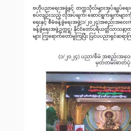
ဗဟိုပညာရေးအဖွဲ့နှင့် တက္ကသိုလ်များအုပ်ချုပ်
စပ်လျဉ်းသည့် လိုအပ်ချက်၊ ဆောင်ရွက်ချက်များကိ
ရေးနှင့် စီမံခန့်ခွဲရေးအဖွဲ့(၁/၂၀၂၄)အစည်းအဝေး
ခန့်ခွဲရေးအဖွဲ့ဥက္ကဋ္ဌ၊ နိုင်ငံတော်ပရိယတ္တိသာသ
များ ကြွရောက်တော်မူကြပြီး ပြင်ပပညာရှင်ဆရာကြီ