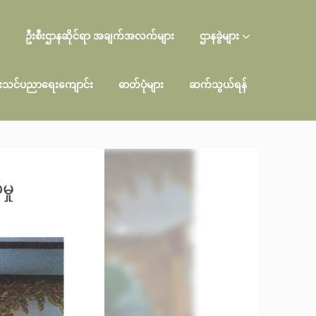
ဦးစီးဌာနဆိုင်ရာ အချက်အလက်များ
ဌာနခွဲများ
ီးသင်ပညာရေးကျောင်း
ဓာတ်ပုံများ
ဆက်သွယ်ရန်