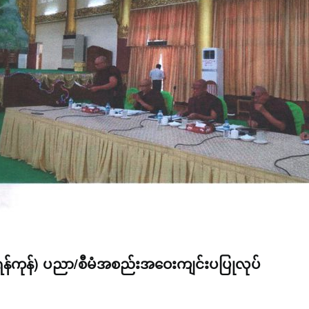
(ရန်ကုန်) ပညာ/စီမံအစည်းအဝေးကျင်းပပြုလုပ်