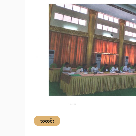
သတင်း