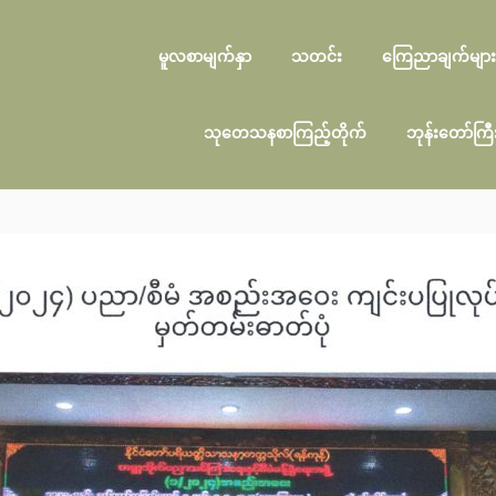
မူလစာမျက်နှာ
သတင်း
ကြေညာချက်များ
သုတေသနစာကြည့်တိုက်
ဘုန်းတော်ကြ