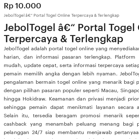
Price:
Rp 10.000
JebolTogel â€“ Portal Togel Online Terpercaya & Terlengkap
JebolTogel â€“ Portal Togel
Terpercaya & Terlengkap
JebolTogel adalah portal togel online yang menyediakan
harian, dan informasi pasaran terlengkap. Platform
mudah, update cepat, serta informasi terpercaya seti
pemain memilih angka dengan lebih nyaman. JebolTo
pengalaman bermain togel online yang menarik bagi 
dengan pilihan pasaran populer seperti Macau, Singa
hingga Hokidraw. Keamanan dan privasi menjadi prior
sehingga pemain dapat menikmati layanan secara a
Selain itu, tersedia beragam promosi menarik sepe
cashback yang menambah peluang menang bagi p
pelanggan 24/7 siap membantu menjawab pertanyaan